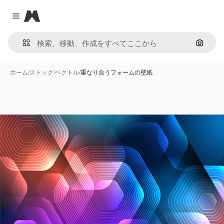
Magnific
Close menu
画像で
ホーム
/
ストック
/
ベクトル
/
重なり合うフォームの壁紙