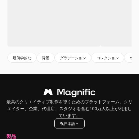
幾何学的な
背景
グラデーション
コレクション
カラ
最高のクリエイティブ制作を導くためのプラットフォーム。クリ
エイター、企業、代理店、スタジオを含む100万人以上が利用し
ています。
日本語
製品