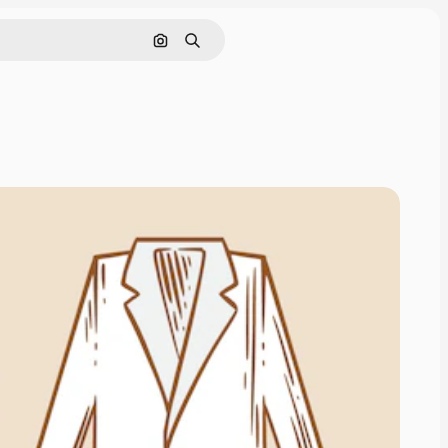
画像で検索
検索