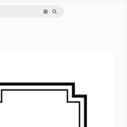
画像で検索
検索