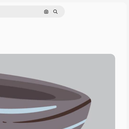
画像で検索
検索