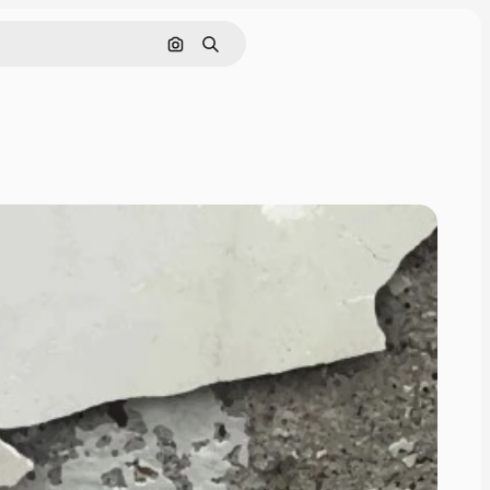
画像で検索
検索