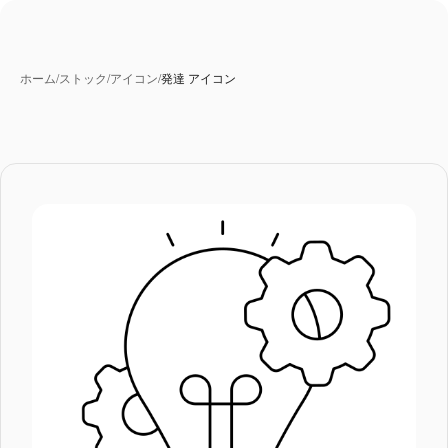
ホーム
/
ストック
/
アイコン
/
発達 アイコン