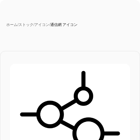
ホーム
/
ストック
/
アイコン
/
通信網 アイコン