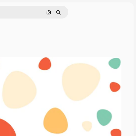
画像で検索
検索