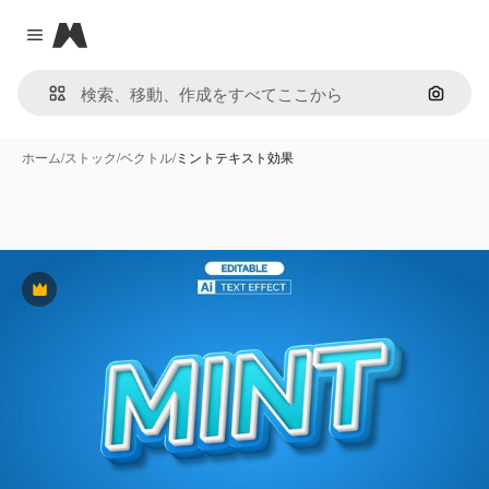
Magnific
Close menu
画像で
ホーム
/
ストック
/
ベクトル
/
ミントテキスト効果
Premium