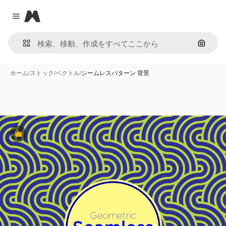
Magnific
Close menu
画像で
ホーム
/
ストック
/
ベクトル
/
シームレスパターン 背景
Premium