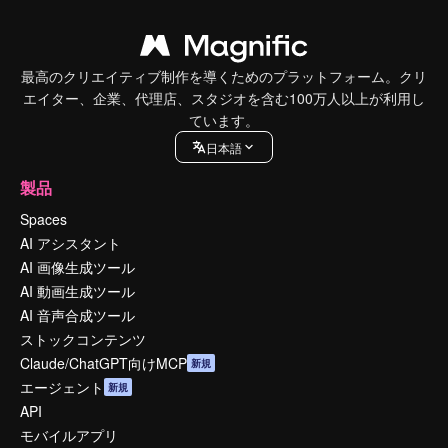
最高のクリエイティブ制作を導くためのプラットフォーム。クリ
エイター、企業、代理店、スタジオを含む100万人以上が利用し
ています。
日本語
製品
Spaces
AI アシスタント
AI 画像生成ツール
AI 動画生成ツール
AI 音声合成ツール
ストックコンテンツ
Claude/ChatGPT向けMCP
新規
エージェント
新規
API
モバイルアプリ