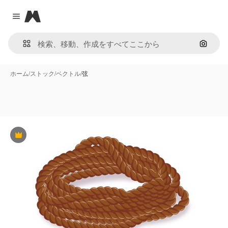
Magnific
Close menu
画像で
ホーム
/
ストック
/
ベクトル
/
弦
Premium