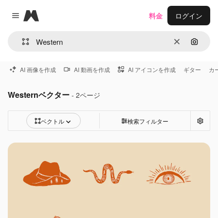
Magnific
料金
ログイン
Close menu
消去
画像で
AI 画像を作成
AI 動画を作成
AI アイコンを作成
ギター
カ
Westernベクター
- 2ページ
ベクトル
検索フィルター