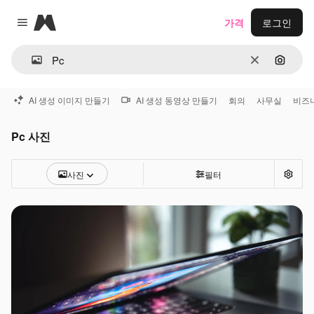
Magnific
가격
로그인
Close menu
지우기
이미지
AI 생성 이미지 만들기
AI 생성 동영상 만들기
회의
사무실
비즈
Pc 사진
사진
필터