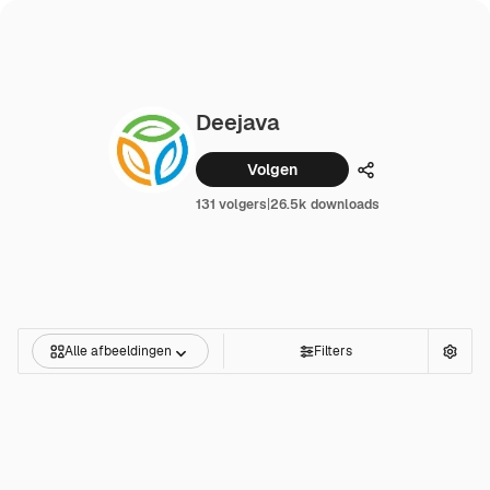
Deejava
Volgen
Delen
131 volgers
|
26.5k downloads
Alle afbeeldingen
Filters