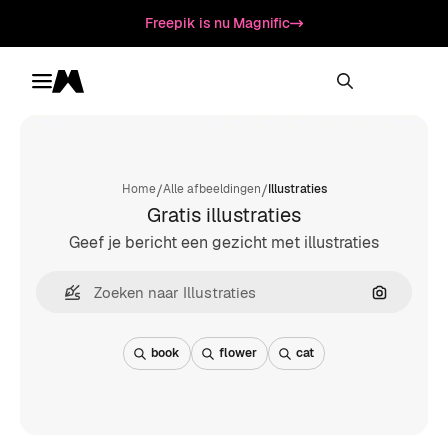
Freepik is nu Magnific
Toggle menu
Magnific
/
/
Home
Alle afbeeldingen
Illustraties
Gratis illustraties
Geef je bericht een gezicht met illustraties
Zoeken op
book
flower
cat