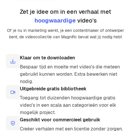
Zet je idee om in een verhaal met
hoogwaardige
video's
Of je nu in marketing werkt, je een contentmaker of ontwerper
bent, de videocollectie van Magnific bevat wat jij nodig hebt
Klaar om te downloaden
Bespaar tijd en moeite met video's die meteen
gebruikt kunnen worden. Extra bewerken niet
nodig.
Uitgebreide gratis bibliotheek
Toegang tot duizenden hoogwaardige gratis
video's in een scala aan categorieën voor elk
mogelijk project.
Geschikt voor commercieel gebruik
Creëer verhalen met een licentie zonder zorgen.