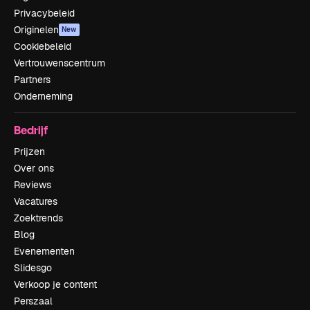
Privacybeleid
Originelen
New
Cookiebeleid
Vertrouwenscentrum
Partners
Onderneming
Bedrijf
Prijzen
Over ons
Reviews
Vacatures
Zoektrends
Blog
Evenementen
Slidesgo
Verkoop je content
Perszaal