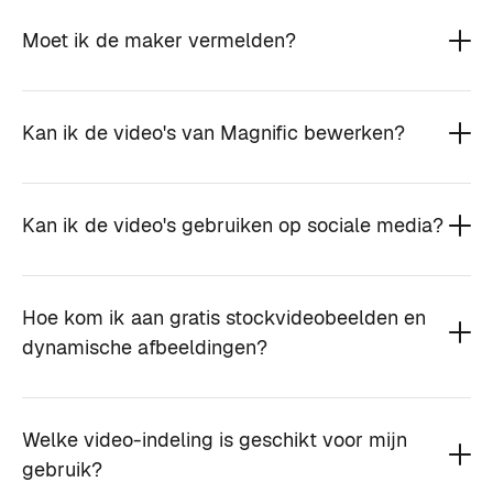
Moet ik de maker vermelden?
Kan ik de video's van Magnific bewerken?
Kan ik de video's gebruiken op sociale media?
Hoe kom ik aan gratis stockvideobeelden en
dynamische afbeeldingen?
Welke video-indeling is geschikt voor mijn
gebruik?