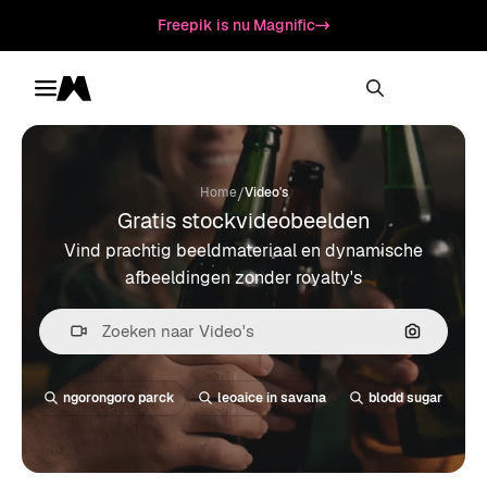
Freepik is nu Magnific
Toggle menu
Magnific
/
Home
Video's
Gratis stockvideobeelden
Vind prachtig beeldmateriaal en dynamische
afbeeldingen zonder royalty's
Zoeken op
ngorongoro parck
leoaice in savana
blodd sugar