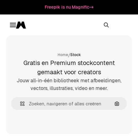
Freepik is nu Magnific
Toggle menu
Magnific
/
Home
Stock
Gratis en Premium stockcontent
gemaakt voor creators
Jouw all-in-één bibliotheek met afbeeldingen,
vectors, illustraties, video en meer.
Zoeken op