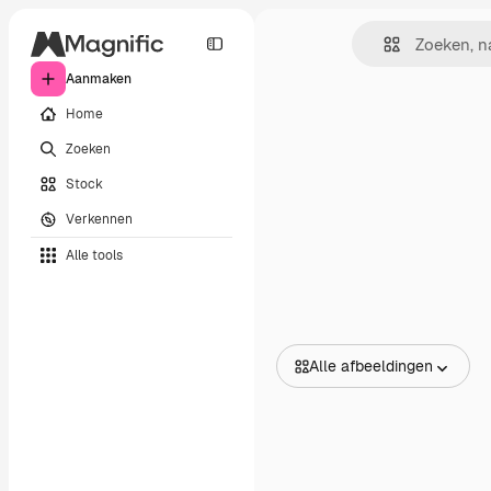
Aanmaken
Home
Zoeken
Stock
Verkennen
Alle tools
Alle afbeeldingen
Alle afbeeldingen
Vectors
Illustraties
Foto's
PSD
Sjablonen