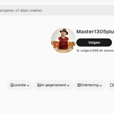
Master1305plu
Volgen
1k volgers
|
588.4k downl
Licentie
AI-gegenereerd
Oriëntering