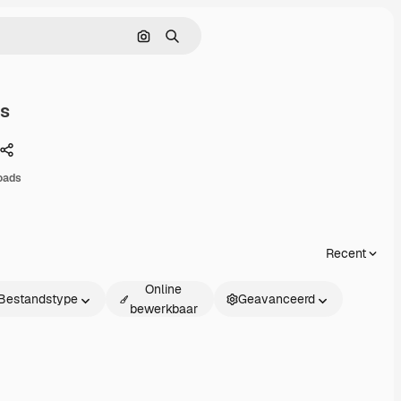
Zoeken op afbeelding
Zoeken
s
Delen
oads
Recent
Online
Bestandstype
Geavanceerd
bewerkbaar