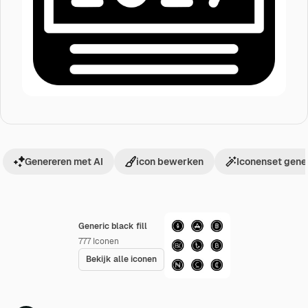
Genereren met AI
icon bewerken
Iconenset gene
Generic black fill
777
Iconen
Bekijk alle iconen