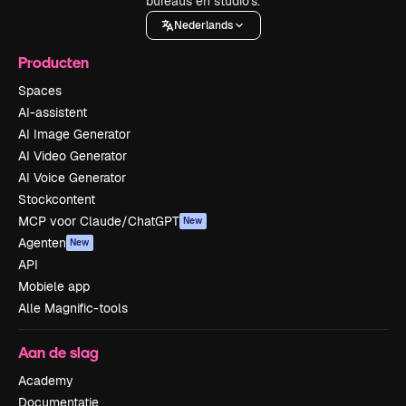
bureaus en studio's.
Nederlands
Producten
Spaces
AI-assistent
AI Image Generator
AI Video Generator
AI Voice Generator
Stockcontent
MCP voor Claude/ChatGPT
New
Agenten
New
API
Mobiele app
Alle Magnific-tools
Aan de slag
Academy
Documentatie