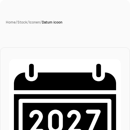
Home
/
Stock
/
Iconen
/
Datum icoon