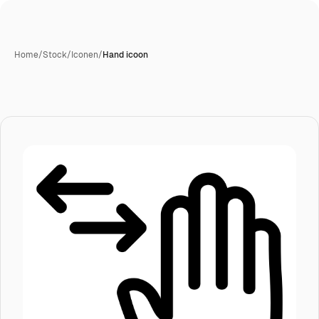
Home
/
Stock
/
Iconen
/
Hand icoon