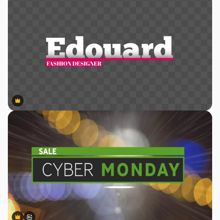
Premium
Premium