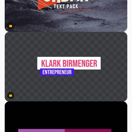
Premium
Premium
Premium
Premium