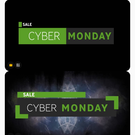
Premium
Premium
Gegenereerd door AI