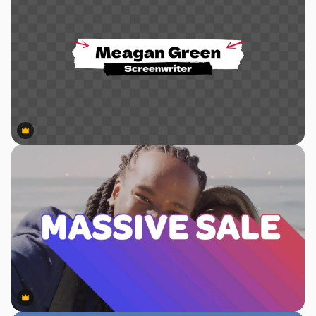
Premium
Premium
Premium
Premium