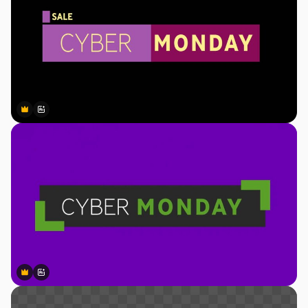
Premium
Premium
Gegenereerd door AI
Premium
Premium
Gegenereerd door AI