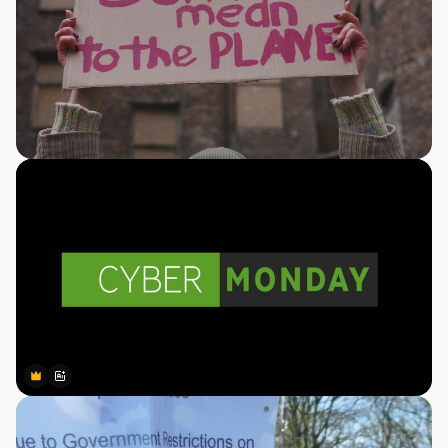
Premium
Premium
Gegenereerd door AI