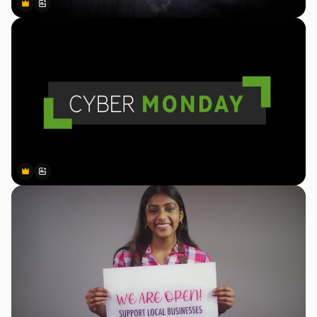
Premium
Premium
Gegenereerd door AI
Premium
Premium
Gegenereerd door AI