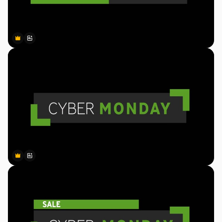
Premium
Premium
Gegenereerd door AI
Premium
Premium
Gegenereerd door AI