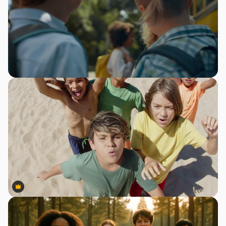
Premium
Premium