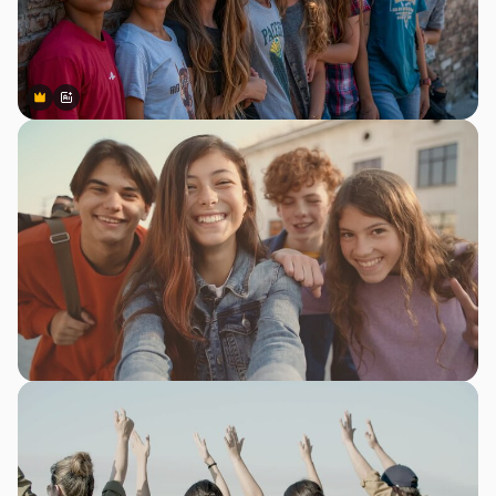
Premium
Premium
Gegenereerd door AI