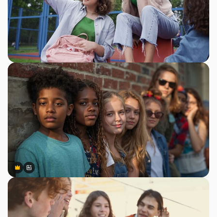
Premium
Premium
Gegenereerd door AI