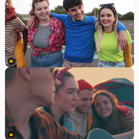
Premium
Premium
Premium
Premium