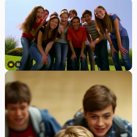
Premium
Premium
Gegenereerd door AI