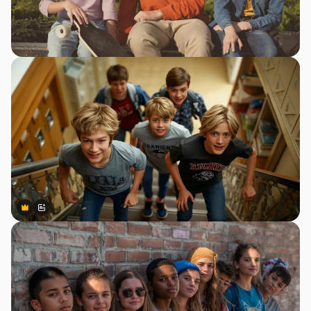
Premium
Premium
Gegenereerd door AI