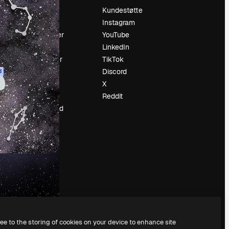
Prising
Kundestøtte
Om oss
Instagram
Anmeldelser
YouTube
Karrierer
LinkedIn
ring
Søketrender
TikTok
Blogg
Discord
d
Hendelser
X
ler
Slidesgo
Reddit
Selg innhold
Presserom
Leter etter
magnific.ai
ree to the storing of cookies on your device to enhance site