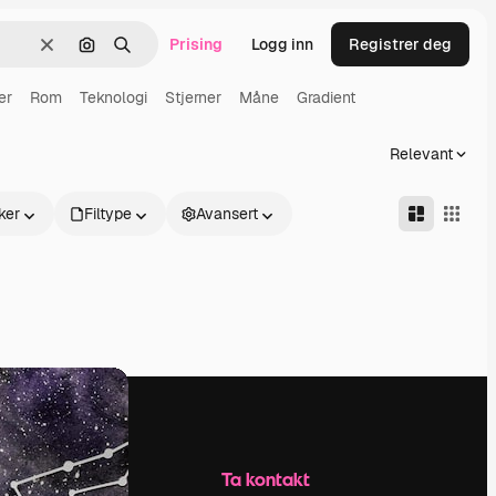
Prising
Logg inn
Registrer deg
Slett
Søk etter bilde
Søk
er
Rom
Teknologi
Stjerner
Måne
Gradient
Relevant
ker
Filtype
Avansert
Selskap
Ta kontakt