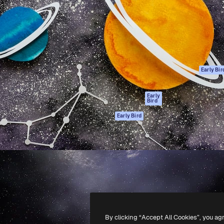
ttformen for å lede ditt
Spaces
Academy
er enn 1 million abonnenter
AI-assistent
Dokumentasjon
selskaper, byråer og studioer.
AI Image Generator
Support
ål
AI-videogenerator
Vilkår for bruk
AI-
Personvernerklæ
stemmegenerator
Originaler
Early Bir
Arkivinnhold
Retningslinjer for
MCP for
informasjonskaps
Early
Bird
Claude/ChatGPT
Tillitssenter
Agenter
Early Bird
Affiliates
API
For bedrifter
Mobilapp
Alle Magnific-
verktøy
-
2026
Freepik Company S.L.U.
Alle rettigheter forbeholdt
.
By clicking “Accept All Cookies”, you ag