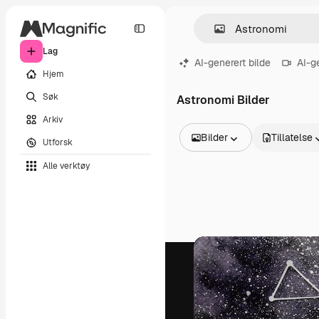
Lag
AI-generert bilde
AI-g
Hjem
Søk
Astronomi Bilder
Arkiv
Bilder
Tillatelse
Utforsk
Alle bilder
Alle verktøy
Vektorer
Illustrasjoner
Bilder
PSD
Maler
Mockups
Videoer
Opptak
Bevegelsesgrafikk
Videomaler
Ikoner
3D-modeller
Skrifter