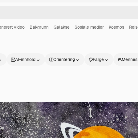
enerert video
Bakgrunn
Galakse
Sosiale medier
Kosmos
Reis
AI-innhold
Orientering
Farge
Mennes
Produkter
Kom i gang