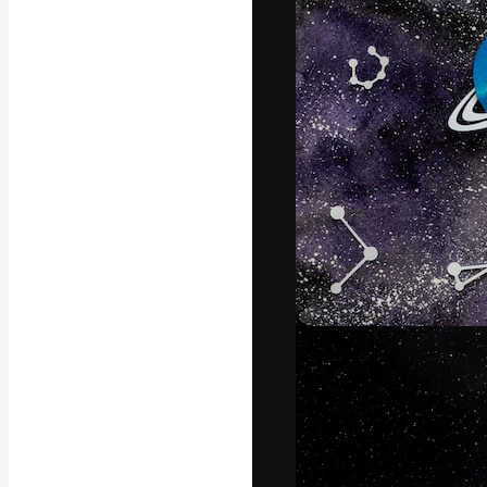
Den kreative pla
beste arbeid. M
blant kreative, 
Norsk bokm
Copyright © 2010