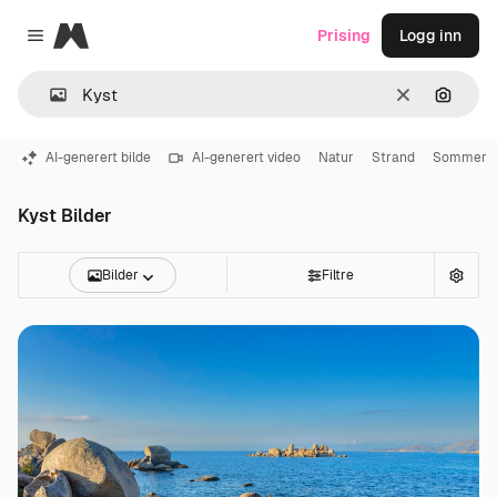
Magnific
Prising
Logg inn
Close menu
Slett
Søk ett
AI-generert bilde
AI-generert video
Natur
Strand
Sommer
Kyst Bilder
Bilder
Filtre