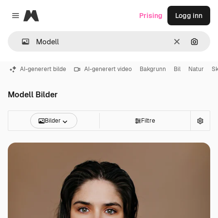
Magnific
Prising
Logg inn
Close menu
Slett
Søk ett
AI-generert bilde
AI-generert video
Bakgrunn
Bil
Natur
S
Modell Bilder
Bilder
Filtre