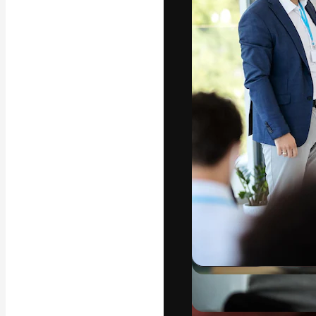
Den kreative pla
beste arbeid. M
blant kreative, 
Norsk bokm
Copyright © 2010