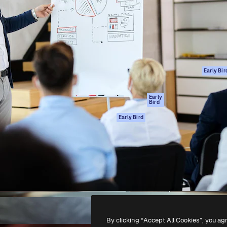
ttformen for å lede ditt
Spaces
Academy
er enn 1 million abonnenter
AI-assistent
Dokumentasjon
selskaper, byråer og studioer.
AI Image Generator
Support
ål
AI-videogenerator
Vilkår for bruk
AI-
Personvernerklæ
stemmegenerator
Originaler
Early Bir
Arkivinnhold
Retningslinjer for
MCP for
informasjonskaps
Early
Bird
Claude/ChatGPT
Tillitssenter
Agenter
Early Bird
Affiliates
API
For bedrifter
Mobilapp
Alle Magnific-
verktøy
-
2026
Freepik Company S.L.U.
Alle rettigheter forbeholdt
.
By clicking “Accept All Cookies”, you ag