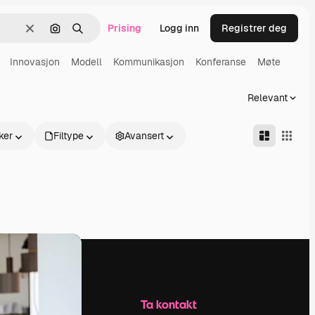
Prising
Logg inn
Registrer deg
Slett
Søk etter bilde
Søk
Innovasjon
Modell
Kommunikasjon
Konferanse
Møte
Relevant
ker
Filtype
Avansert
Selskap
Ta kontakt