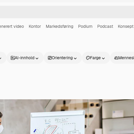
enerert video
Kontor
Markedsføring
Podium
Podcast
Konsept
AI-innhold
Orientering
Farge
Mennes
Produkter
Kom i gang