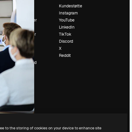
Prising
Kundestøtte
Om oss
Instagram
Anmeldelser
YouTube
Karrierer
LinkedIn
ring
Søketrender
TikTok
Blogg
Discord
d
Hendelser
X
ler
Slidesgo
Reddit
Selg innhold
Presserom
Leter etter
magnific.ai
ree to the storing of cookies on your device to enhance site