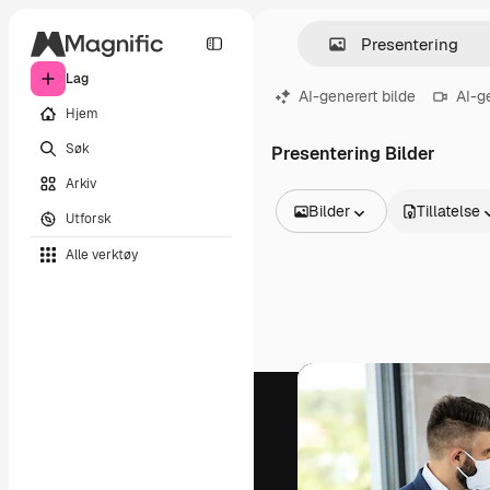
Lag
AI-generert bilde
AI-g
Hjem
Søk
Presentering Bilder
Arkiv
Bilder
Tillatelse
Utforsk
Alle bilder
Alle verktøy
Vektorer
Illustrasjoner
Bilder
PSD
Maler
Mockups
Videoer
Opptak
Bevegelsesgrafikk
Videomaler
Ikoner
3D-modeller
Skrifter