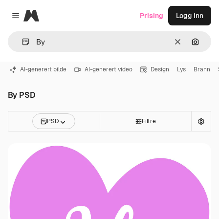
Magnific
Prising
Logg inn
Close menu
Slett
Søk ett
AI-generert bilde
AI-generert video
Design
Lys
Brann
By PSD
PSD
Filtre