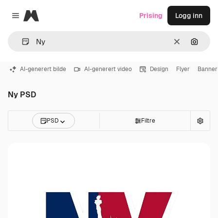
Magnific
Prising
Logg inn
Close menu
Slett
Søk ett
AI-generert bilde
AI-generert video
Design
Flyer
Banner
Ny PSD
PSD
Filtre