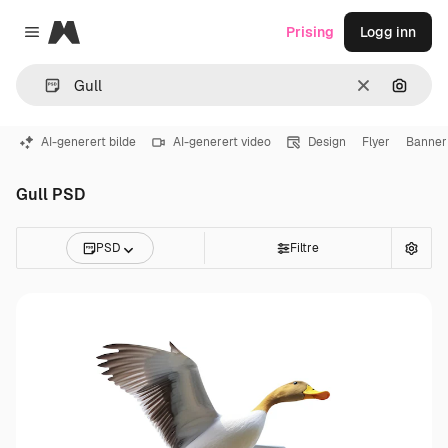
Magnific
Prising
Logg inn
Close menu
Slett
Søk ett
AI-generert bilde
AI-generert video
Design
Flyer
Banner
Gull PSD
PSD
Filtre