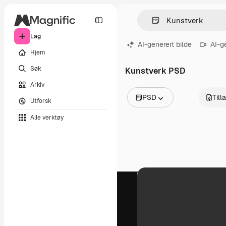
Lag
AI-generert bilde
AI-g
Hjem
Søk
Kunstverk PSD
Arkiv
PSD
Till
Utforsk
Alle bilder
Alle verktøy
Vektorer
Illustrasjoner
Bilder
PSD
Maler
Mockups
Videoer
Opptak
Bevegelsesgrafikk
Videomaler
Ikoner
3D-modeller
Skrifter