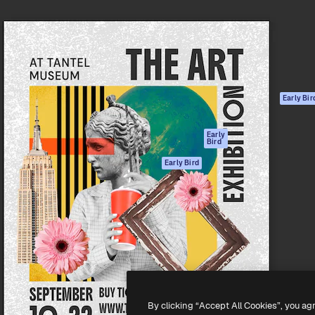
ttformen for å lede ditt
Spaces
Academy
er enn 1 million abonnenter
AI-assistent
Dokumentasjon
selskaper, byråer og studioer.
AI Image Generator
Support
ål
AI-videogenerator
Vilkår for bruk
AI-
Personvernerklæ
stemmegenerator
Originaler
Early Bir
Arkivinnhold
Retningslinjer for
MCP for
informasjonskaps
Early
Bird
Claude/ChatGPT
Tillitssenter
Agenter
Early Bird
Affiliates
API
For bedrifter
Mobilapp
Alle Magnific-
verktøy
-
2026
Freepik Company S.L.U.
Alle rettigheter forbeholdt
.
By clicking “Accept All Cookies”, you ag