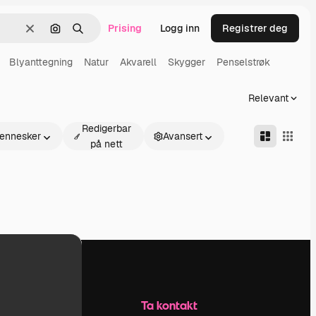
Prising
Logg inn
Registrer deg
Slett
Søk etter bilde
Søk
Blyanttegning
Natur
Akvarell
Skygger
Penselstrøk
Relevant
Redigerbar
ennesker
Avansert
på nett
Selskap
Ta kontakt