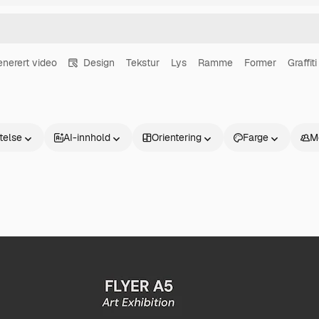
enerert video
Design
Tekstur
Lys
Ramme
Former
Graffiti
atelse
AI-innhold
Orientering
Farge
M
Produkter
Kom i gang