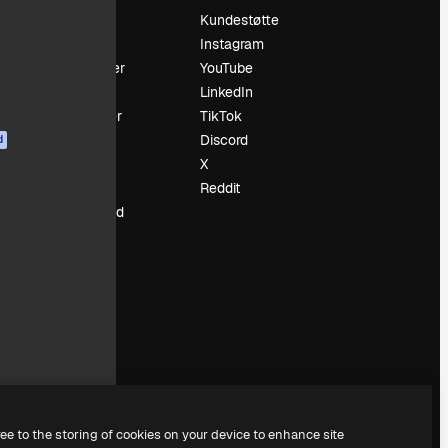
Prising
Kundestøtte
Om oss
Instagram
Anmeldelser
YouTube
Karrierer
LinkedIn
ring
Søketrender
TikTok
Blogg
Discord
d
Hendelser
X
ler
Slidesgo
Reddit
Selg innhold
Presserom
Leter etter
magnific.ai
ree to the storing of cookies on your device to enhance site