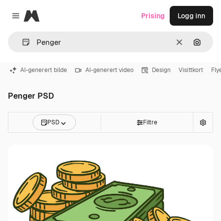
Magnific
Prising
Logg inn
Close menu
Slett
Søk ett
AI-generert bilde
AI-generert video
Design
Visittkort
Fly
Penger PSD
PSD
Filtre