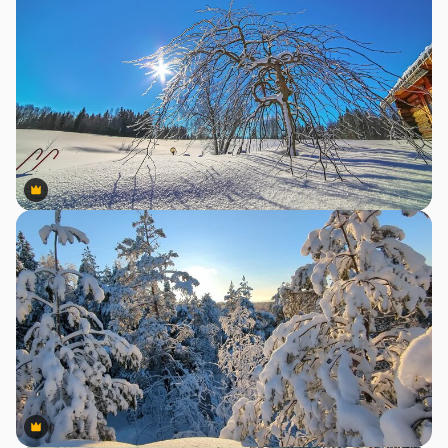
Premium
Premium
Premium
Premium