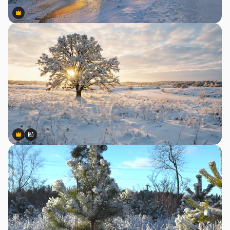
Premium
Premium
Premium
Premium
Generert av AI