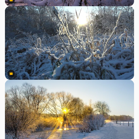
Premium
Premium
Premium
Premium