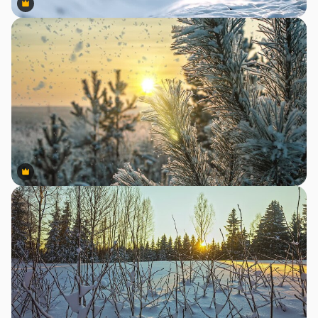
Premium
Premium
Premium
Premium