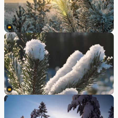
Premium
Premium
Premium
Premium