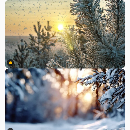
Premium
Premium