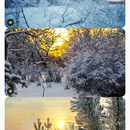
Premium
Premium
Premium
Premium