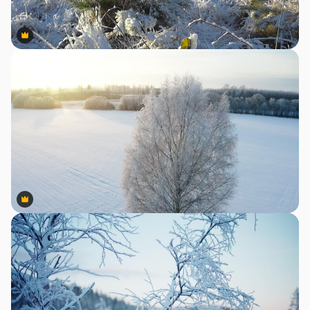
Premium
Premium
Premium
Premium