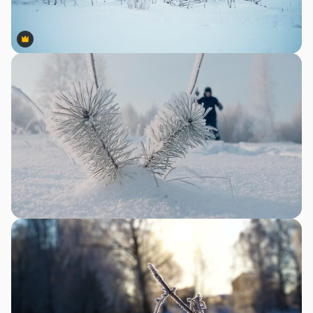
Premium
Premium