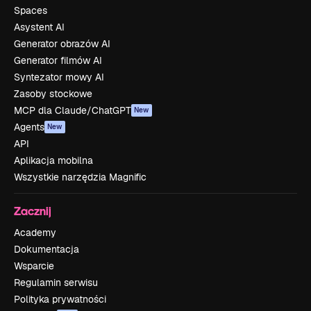
Spaces
Asystent AI
Generator obrazów AI
Generator filmów AI
Syntezator mowy AI
Zasoby stockowe
MCP dla Claude/ChatGPT
New
Agents
New
API
Aplikacja mobilna
Wszystkie narzędzia Magnific
Zacznij
Academy
Dokumentacja
Wsparcie
Regulamin serwisu
Polityka prywatności