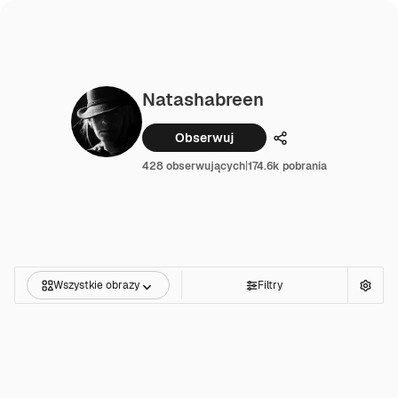
Natashabreen
Obserwuj
Udostępnij
428 obserwujących
|
174.6k pobrania
Wszystkie obrazy
Filtry