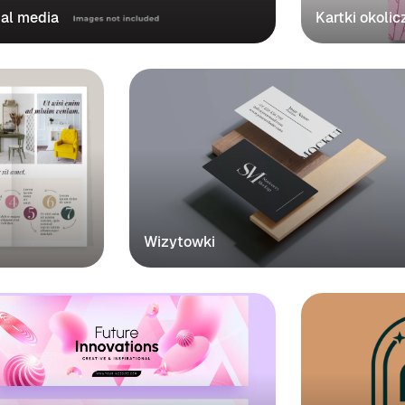
ial media
Kartki okoli
Wizytowki