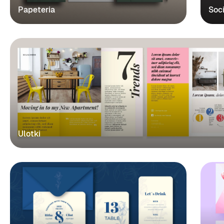
Papeteria
Soc
Ulotki