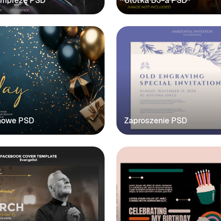
 imprezę PSD
Ulotka DJ-a PSD
inowe PSD
Zaproszenie PSD