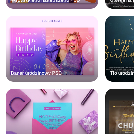
Wszystkiego najlepszego PSD
Ulotka na
Baner urodzinowy PSD
Tło urodz