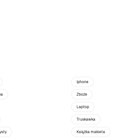
Iphone
pa
Zboże
Laptop
Truskawka
ysty
Książka makieta