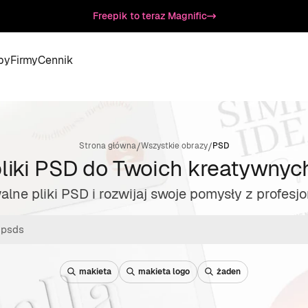
Freepik to teraz Magnific
by
Firmy
Cennik
/
/
Strona główna
Wszystkie obrazy
PSD
iki PSD do Twoich kreatywnyc
lne pliki PSD i rozwijaj swoje pomysły z profes
makieta
makieta logo
żaden