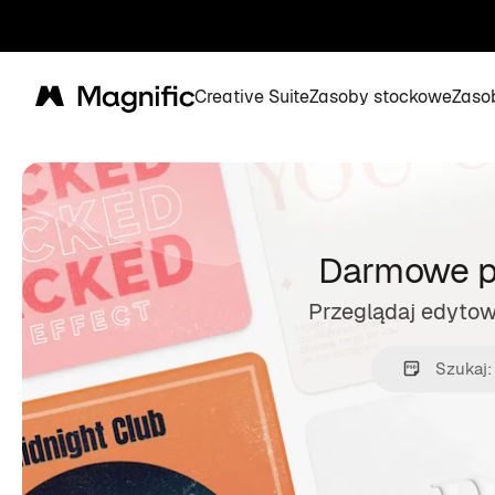
Creative Suite
Zasoby stockowe
Zaso
Magnific
Darmowe pl
Przeglądaj edytowa