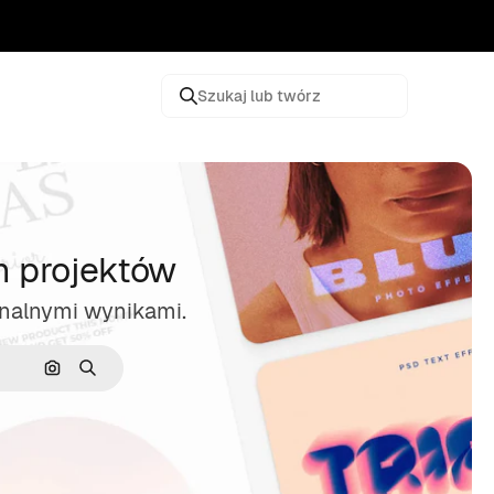
Szukaj lub twórz
h projektów
jonalnymi wynikami.
Szukaj według obrazu
Szukaj