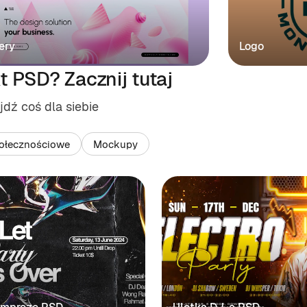
ery
Logo
 PSD? Zacznij tutaj
dź coś dla siebie
ołecznościowe
Mockupy