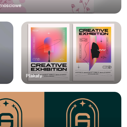
cznosciowe
Plakaty