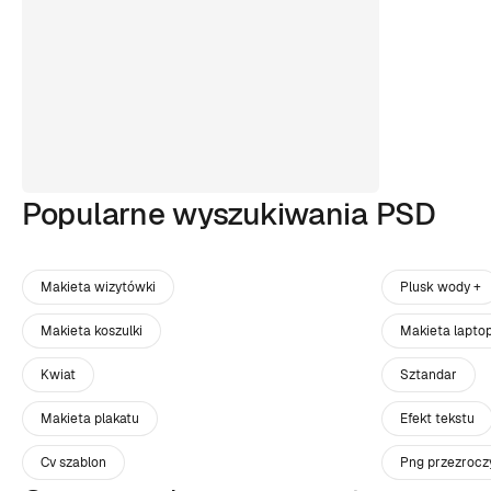
Popularne wyszukiwania PSD
Makieta wizytówki
Plusk wody +
Makieta koszulki
Makieta lapto
Kwiat
Sztandar
Makieta plakatu
Efekt tekstu
Cv szablon
Png przezrocz