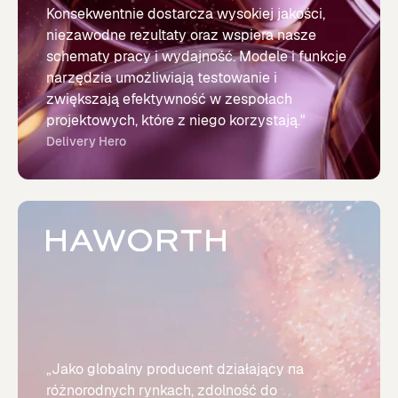
Konsekwentnie dostarcza wysokiej jakości,
niezawodne rezultaty oraz wspiera nasze
schematy pracy i wydajność. Modele i funkcje
narzędzia umożliwiają testowanie i
zwiększają efektywność w zespołach
projektowych, które z niego korzystają."
Delivery Hero
„Jako globalny producent działający na
różnorodnych rynkach, zdolność do