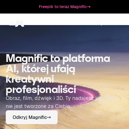
Freepik to teraz Magnific
Toggle menu
Magnific
Magnific to platforma
AI, której ufają
kreatywni
profesjonaliści
Obraz, film, dźwięk i 3D. Ty nadajesz kierunek,
nie jest tworzone za Ciebie.
Odkryj Magnific