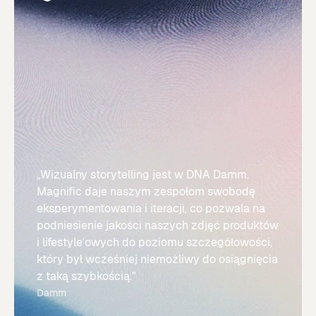
„Wizualny storytelling jest w DNA Damm.
Magnific daje naszym zespołom swobodę
eksperymentowania i iteracji, co pozwala na
podniesienie jakości naszych zdjęć produktów
i lifestyle'owych do poziomu szczegółowości,
który był wcześniej niemożliwy do osiągnięcia
z taką szybkością."
Damm