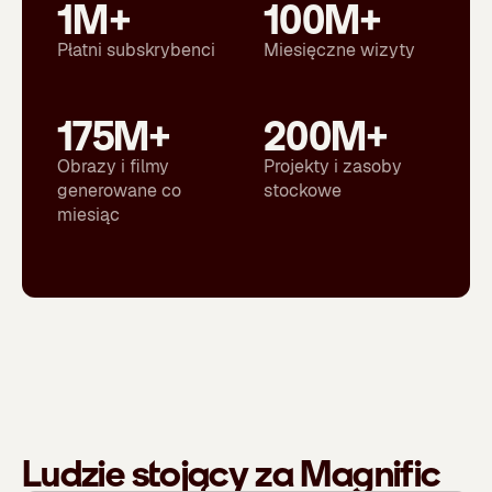
1M+
100M+
Płatni subskrybenci
Miesięczne wizyty
175M+
200M+
Obrazy i filmy
Projekty i zasoby
generowane co
stockowe
miesiąc
Ludzie stojący za Magnific