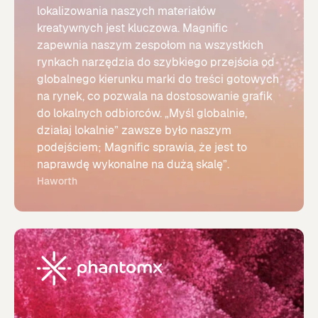
lokalizowania naszych materiałów
kreatywnych jest kluczowa. Magnific
zapewnia naszym zespołom na wszystkich
rynkach narzędzia do szybkiego przejścia od
globalnego kierunku marki do treści gotowych
na rynek, co pozwala na dostosowanie grafik
do lokalnych odbiorców. „Myśl globalnie,
działaj lokalnie” zawsze było naszym
podejściem; Magnific sprawia, że jest to
naprawdę wykonalne na dużą skalę”.
Haworth