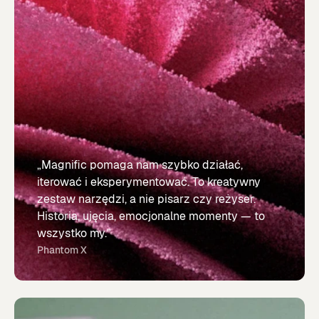
„Magnific pomaga nam szybko działać,
iterować i eksperymentować. To kreatywny
zestaw narzędzi, a nie pisarz czy reżyser.
Historia, ujęcia, emocjonalne momenty — to
wszystko my.”
Phantom X