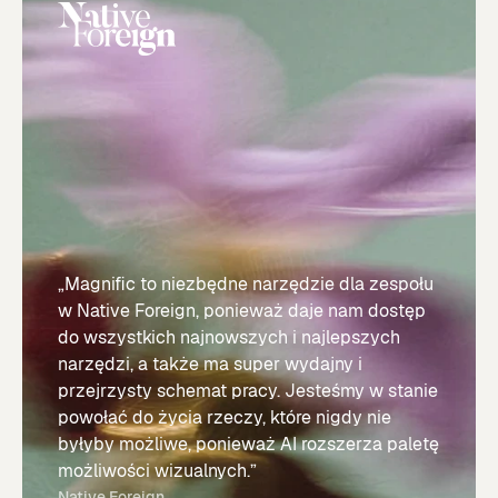
„Magnific to niezbędne narzędzie dla zespołu
w Native Foreign, ponieważ daje nam dostęp
do wszystkich najnowszych i najlepszych
narzędzi, a także ma super wydajny i
przejrzysty schemat pracy. Jesteśmy w stanie
powołać do życia rzeczy, które nigdy nie
byłyby możliwe, ponieważ AI rozszerza paletę
możliwości wizualnych.”
Native Foreign