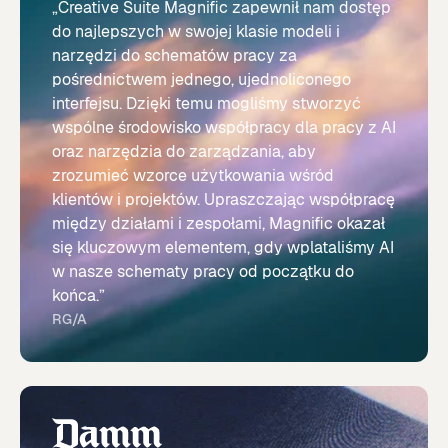
„Creative Suite Magnific zapewnił nam dostęp
do najlepszych w swojej klasie modeli i
narzędzi do schematów pracy za
pośrednictwem jednego, ujednoliconego
interfejsu. Dzięki temu mogliśmy stworzyć
wspólne środowisko współpracy dla pracy z AI
oraz narzędzia do zarządzania, aby
zrozumieć wzorce użytkowania wśród
klientów i projektów. Upraszczając współpracę
między działami i zespołami, Magnific okazał
się kluczowym elementem, gdy wplataliśmy AI
w nasze schematy pracy od początku do
końca.”
RG/A