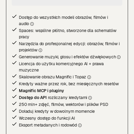
Dostęp do wszystkich modeli obrazów, filmów i
audi
o
Spaces: wspólne płótno, stworzone dla schematów
pracy
Narzędzia do profesjonalnej edycji: obrazów, filmów i
projektó
w
Generowanie muzyki, głosu i efektów dźwiękowyc
h
Licencja do użytku komercyjnego AI + prawa
muzyczne
Skalowanie obrazu Magnific i Topa
z
Kredyty ważne przez rok, bez miesięcznych resetów
Magnific MCP i pluginy
Dostęp do API
rozliczany kredytami
250 mln+ zdjęć, filmów, wektorów i plików PSD
Doładuj kredyty w dowolnym momencie
Wczesny dostęp do funkcji AI
Eksport metadanych i rodowód