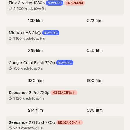
Flux 3 Video 1080p
NOWOŚĆ
20% ZNIŻKI
2 200 kredytów/5 s
109 film
272 film
MiniMax H3 2K
NOWOŚĆ
1 100 kredytów/5 s
218 film
545 film
Google Omni Flash 720p
NOWOŚĆ
750 kredytów/3 s
320 film
800 film
Seedance 2 Pro 720p
NIŻSZA CENA
1 120 kredytów/4 s
214 film
535 film
Seedance 2.0 Fast 720p
NIŻSZA CENA
940 kredytów/4 s