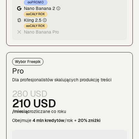
PROMO
Nano Banana 2
CAŁY ROK
Kling 2.5
CAŁY ROK
Nano Banana Pro
Wybór Freepik
Pro
Dla profesjonalistów skalujących produkcję treści
280 USD
210 USD
/miesiąc
rozliczane co roku
Obejmuje
4 mln kredytów
/rok +
20% zniżki