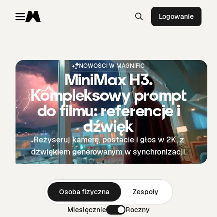
Logowanie
Toggle menu
Magnific
NOWOŚCI W MAGNIFIC
MiniMax H3.
Kompleksowy prompt
do filmu: referencje i
dźwięk
Reżyseruj kamerę, postacie i głos w 2K, z
dźwiękiem generowanym w synchronizacji.
Osoba fizyczna
Zespoły
Miesięcznie
Roczny