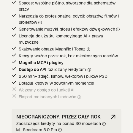
Spaces: wspólne płótno, stworzone dla schematów
pracy
Narzędzia do profesjonalnej edycji: obrazów, filmów i
projektó
w
Generowanie muzyki, głosu i efektów dźwiękowyc
h
Licencja do użytku komercyjnego AI + prawa
muzyczne
Skalowanie obrazu Magnific i Topa
z
Kredyty ważne przez rok, bez miesięcznych resetów
Magnific MCP i pluginy
Dostęp do API
rozliczany kredytami
250 mln+ zdjęć, filmów, wektorów i plików PSD
Doładuj kredyty w dowolnym momencie
Wczesny dostęp do funkcji AI
Eksport metadanych i rodowód
NIEOGRANICZONY, PRZEZ CAŁY ROK
Zaoszczędź kredyty na ponad 30 modelach
Seedream 5.0 Pro