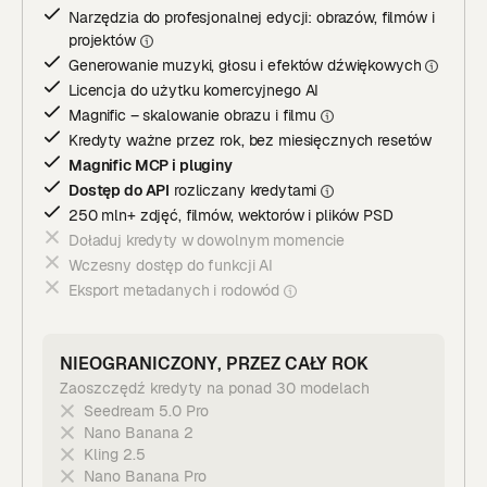
Narzędzia do profesjonalnej edycji: obrazów, filmów i
projektó
w
Generowanie muzyki, głosu i efektów dźwiękowyc
h
Licencja do użytku komercyjnego AI
Magnific – skalowanie obrazu i film
u
Kredyty ważne przez rok, bez miesięcznych resetów
Magnific MCP i pluginy
Dostęp do API
rozliczany kredytami
250 mln+ zdjęć, filmów, wektorów i plików PSD
Doładuj kredyty w dowolnym momencie
Wczesny dostęp do funkcji AI
Eksport metadanych i rodowód
NIEOGRANICZONY, PRZEZ CAŁY ROK
Zaoszczędź kredyty na ponad 30 modelach
Seedream 5.0 Pro
Nano Banana 2
Kling 2.5
Nano Banana Pro