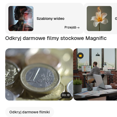
Szablony wideo
G
Przejdź
Odkryj darmowe filmy stockowe Magnific
Premium
Premium
00:18
Odkryj darmowe filmiki