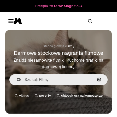
Freepik to teraz Magnific
Toggle menu
Magnific
/
Strona główna
Filmy
Darmowe stockowe nagrania filmowe
Znajdź niesamowite filmiki i ruchome grafiki na
darmowej licencji
Szukaj we
vilnius
poverty
chłopak gra na komputerze