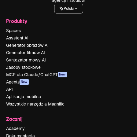
agencji i studiów.
Polski
Produkty
Spaces
Asystent AI
Generator obrazów AI
Generator filmów AI
Syntezator mowy AI
Zasoby stockowe
MCP dla Claude/ChatGPT
New
Agents
New
API
Aplikacja mobilna
Wszystkie narzędzia Magnific
Zacznij
Academy
Dokumentacja