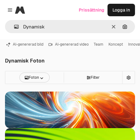
Magnific
Prissättning
Logga in
Close menu
Rensa
Sök eft
AI-genererad bild
AI-genererad video
Team
Koncept
Innova
Dynamisk Foton
Foton
Filter