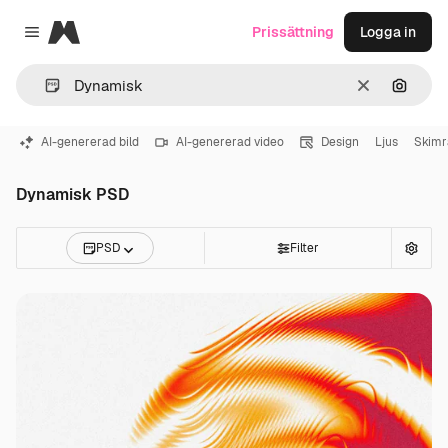
Magnific
Prissättning
Logga in
Close menu
Rensa
Sök eft
AI-genererad bild
AI-genererad video
Design
Ljus
Skimr
Dynamisk PSD
PSD
Filter