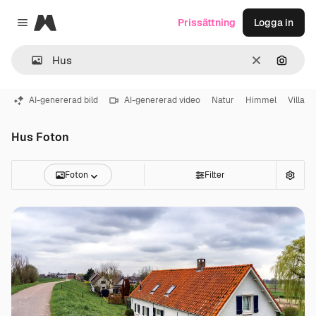
Magnific
Prissättning
Logga in
Close menu
Rensa
Sök eft
AI-genererad bild
AI-genererad video
Natur
Himmel
Villa
Hus Foton
Foton
Filter