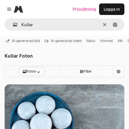
Magnific
Prissättning
Logga in
Close menu
Rensa
Sök eft
AI-genererad bild
AI-genererad video
Natur
Himmel
Vår
Kullar Foton
Foton
Filter