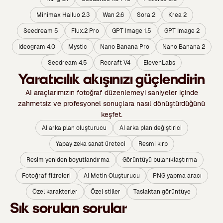
Minimax Hailuo 2.3
Wan 2.6
Sora 2
Krea 2
Seedream 5
Flux.2 Pro
GPT Image 1.5
GPT Image 2
Ideogram 4.0
Mystic
Nano Banana Pro
Nano Banana 2
Seedream 4.5
Recraft V4
ElevenLabs
Yaratıcılık akışınızı güçlendirin
AI araçlarımızın fotoğraf düzenlemeyi saniyeler içinde
zahmetsiz ve profesyonel sonuçlara nasıl dönüştürdüğünü
keşfet.
AI arka plan oluşturucu
AI arka plan değiştirici
Yapay zeka sanat üreteci
Resmi kırp
Resim yeniden boyutlandırma
Görüntüyü bulanıklaştırma
Fotoğraf filtreleri
AI Metin Oluşturucu
PNG yapma aracı
Özel karakterler
Özel stiller
Taslaktan görüntüye
Sık sorulan sorular