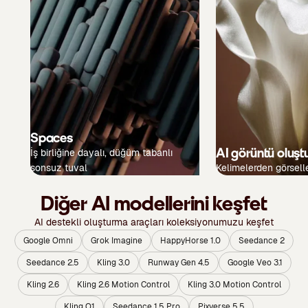
Spaces
AI görüntü oluşt
İş birliğine dayalı, düğüm tabanlı
sonsuz tuval
Kelimelerden görsell
Diğer AI modellerini keşfet
AI destekli oluşturma araçları koleksiyonumuzu keşfet
Google Omni
Grok Imagine
HappyHorse 1.0
Seedance 2
Seedance 2.5
Kling 3.0
Runway Gen 4.5
Google Veo 3.1
Kling 2.6
Kling 2.6 Motion Control
Kling 3.0 Motion Control
Kling O1
Seedance 1.5 Pro
Pixverse 5.5