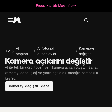
Freepik artık Magnific
Toggle menu
Magnific
AI
AI fotoğraf
Kamerayı
Ev
araçları
düzenleyici
değiştir
Kamera açılarını değiştir
AI ile tek bir görüntüden yeni kamera açıları oluştur. Sanal
kamerayı döndür, eğ ve yakınlaştırarak istediğin perspektifi
keşfet.
Kamerayı değiştir’i dene