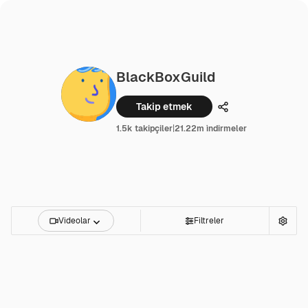
BlackBoxGuild
Takip etmek
Paylaşmak
1.5k takipçiler
|
21.22m i̇ndirmeler
Videolar
Filtreler