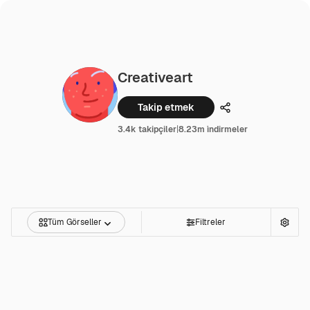
Creativeart
Takip etmek
Paylaşmak
3.4k takipçiler
|
8.23m i̇ndirmeler
Tüm Görseller
Filtreler