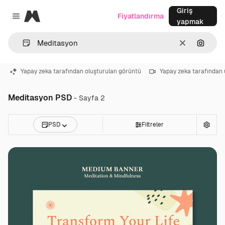
Giriş
Magnific
Fiyatlandırma
Close menu
yapmak
Temizlemek
Görünt
Yapay zeka tarafından oluşturulan görüntü
Yapay zeka tarafından 
Meditasyon PSD
- Sayfa 2
PSD
Filtreler