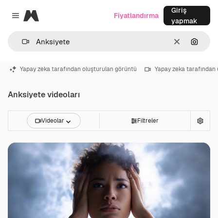
Giriş
Magnific
Fiyatlandırma
Close menu
yapmak
Temizlemek
Görünt
Yapay zeka tarafından oluşturulan görüntü
Yapay zeka tarafından 
Anksiyete videoları
Videolar
Filtreler