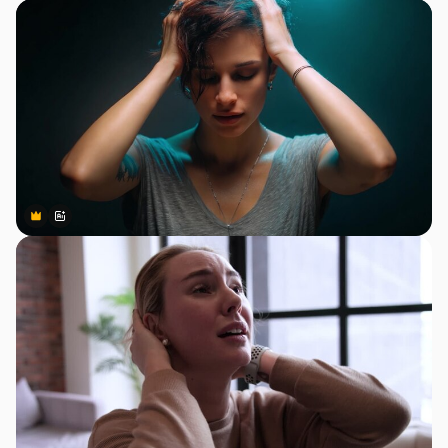
Premium
Premium
AI tarafından oluşturuldu