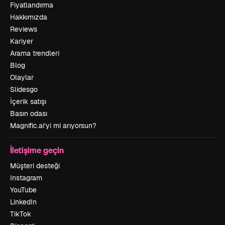
Fiyatlandırma
Hakkımızda
Reviews
Kariyer
Arama trendleri
Blog
Olaylar
Slidesgo
İçerik satışı
Basın odası
Magnific.ai’yi mi arıyorsun?
İletişime geçin
Müşteri desteği
Instagram
YouTube
LinkedIn
TikTok