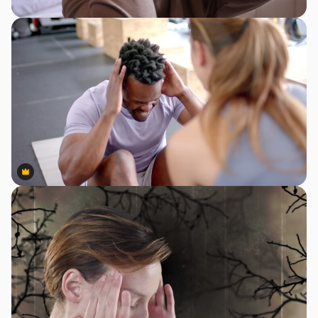
Premium
Premium