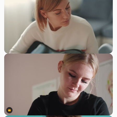
Premium
Premium