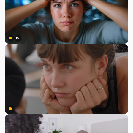
Premium
Premium
AI tarafından oluşturuldu
Premium
Premium