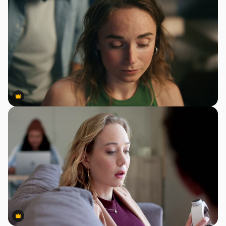
Premium
Premium
Premium
Premium