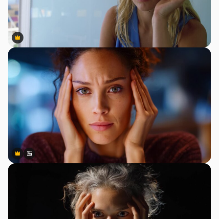
Premium
Premium
Premium
Premium
AI tarafından oluşturuldu