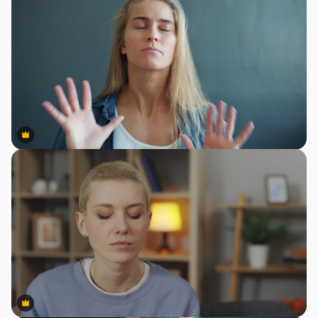
Premium
Premium
Premium
Premium