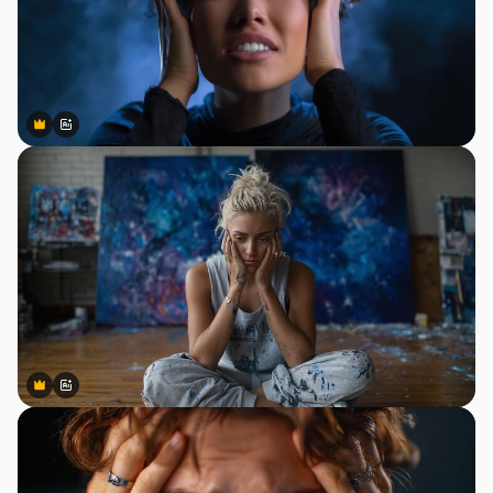
Premium
Premium
AI tarafından oluşturuldu
Premium
Premium
AI tarafından oluşturuldu