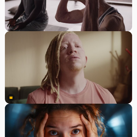
Premium
Premium