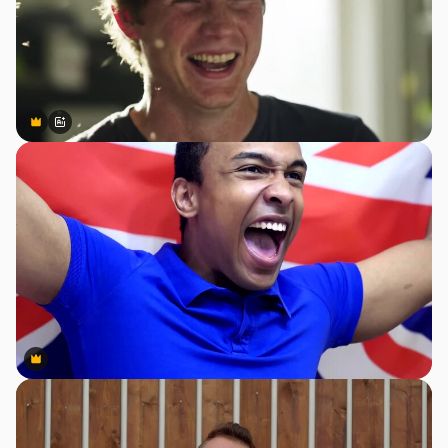
Premium
Premium
AI tarafından oluşturuldu
Premium
Premium