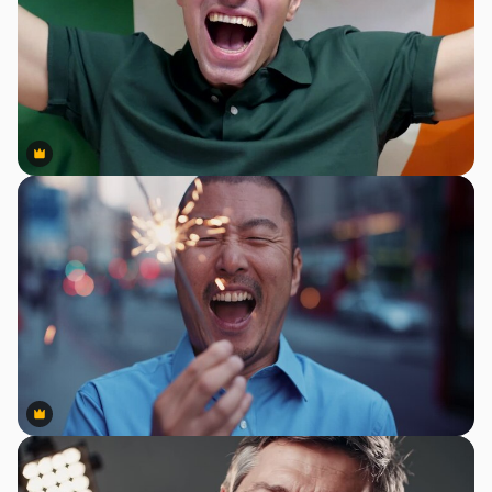
Premium
Premium
Premium
Premium