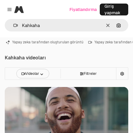
Giriş
Magnific
Fiyatlandırma
Close menu
yapmak
Temizlemek
Görünt
Yapay zeka tarafından oluşturulan görüntü
Yapay zeka tarafından 
Kahkaha videoları
Videolar
Filtreler