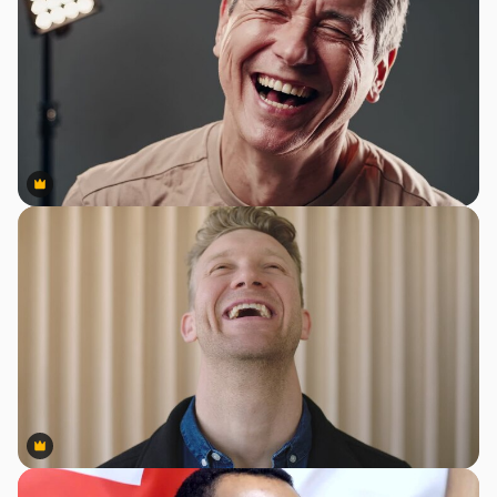
Premium
Premium
Premium
Premium