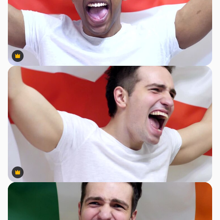
Premium
Premium
Premium
Premium