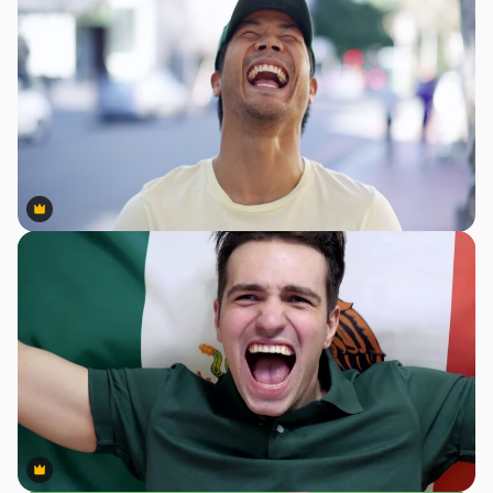
Premium
Premium
Premium
Premium