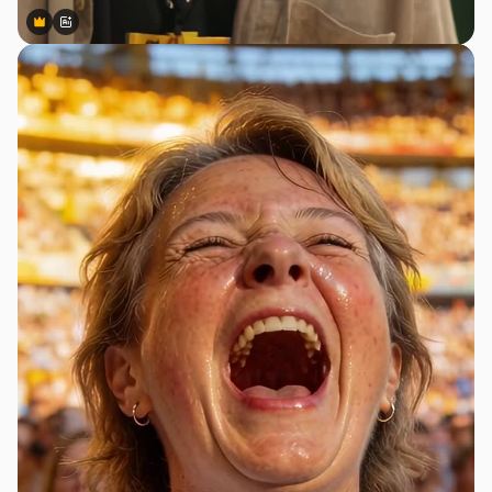
Premium
Premium
AI tarafından oluşturuldu