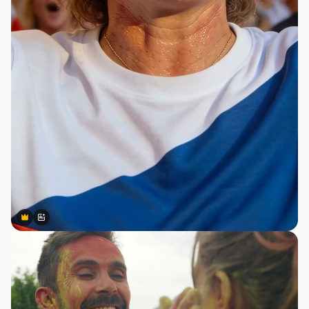
Premium
Premium
AI tarafından oluşturuldu