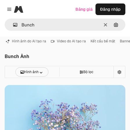
Magnific
Bảng giá
Đăng nhập
Close menu
Thông thoá
Tìm ki
Hình ảnh do AI tạo ra
Video do AI tạo ra
Kết cấu bề mặt
Banne
Bunch Ảnh
Hình ảnh
Bộ lọc