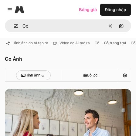
Magnific
Bảng giá
Đăng nhập
Close menu
Thông thoá
Tìm ki
Hình ảnh do AI tạo ra
Video do AI tạo ra
Cỏ
Cỏ trang trại
Cỏ
Co Ảnh
Hình ảnh
Bộ lọc