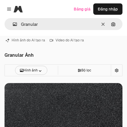
Magnific
Bảng giá
Đăng nhập
Close menu
Thông thoá
Tìm ki
Hình ảnh do AI tạo ra
Video do AI tạo ra
Granular Ảnh
Hình ảnh
Bộ lọc